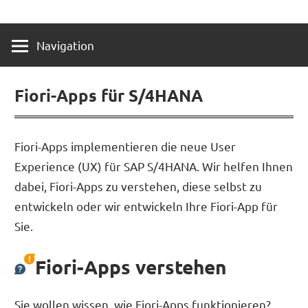
Zum
SAP
10point
Inhalt
NetWeaver
Navigation
springen
Consultants
software
Fiori-Apps für S/4HANA
Fiori-Apps implementieren die neue User
Experience (UX) für SAP S/4HANA. Wir helfen Ihnen
dabei, Fiori-Apps zu verstehen, diese selbst zu
entwickeln oder wir entwickeln Ihre Fiori-App für
Sie.
Fiori-Apps verstehen
Sie wollen wissen, wie Fiori-Apps funktionieren?