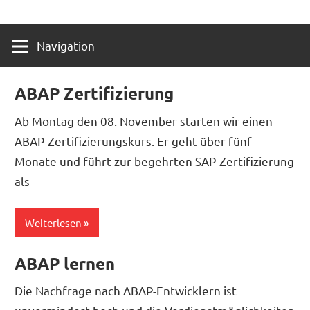
Zum
SAP
10point
Inhalt
NetWeaver
Navigation
springen
Consultants
software
ABAP Zertifizierung
Ab Montag den 08. November starten wir einen
ABAP-Zertifizierungskurs. Er geht über fünf
Monate und führt zur begehrten SAP-Zertifizierung
als
Weiterlesen
ABAP lernen
Die Nachfrage nach ABAP-Entwicklern ist